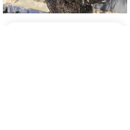
Composition
Nous composons vos bouquets 100%
personnalisés selon votre budget, vos goûts et
vos envies et en respectant les saisons que la
nature nous offre pour vous proposer à la vente
un travail d'exception.