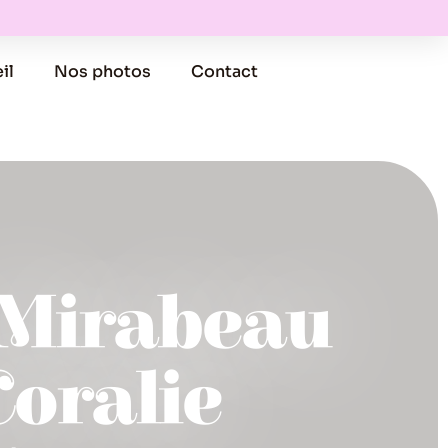
il
Nos photos
Contact
s-Mirabeau
Coralie